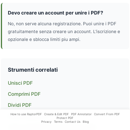
Devo creare un account per unire i PDF?
No, non serve alcuna registrazione. Puoi unire i PDF
gratuitamente senza creare un account. L'iscrizione e
opzionale e sblocca limiti piu ampi.
Strumenti correlati
Unisci PDF
Comprimi PDF
Dividi PDF
How to use RaptorPDF
Create & Edit PDF
PDF Annotator
Convert From PDF
Prezzi e piano Pro
Protect PDF
Privacy
Terms
Contact Us
Blog
Come unire PDF senza perdere qualita